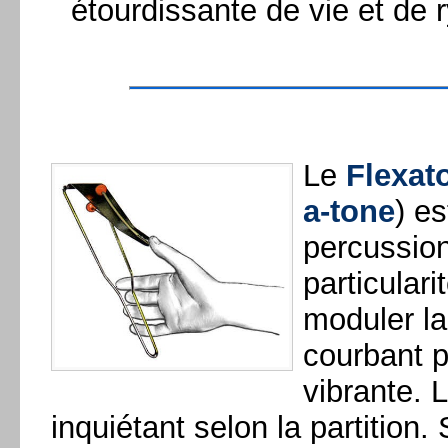
étourdissante de vie et de 
Le
Flexat
a-tone
) e
percussion
particulari
moduler la
courbant p
vibrante. 
inquiétant selon la partition.