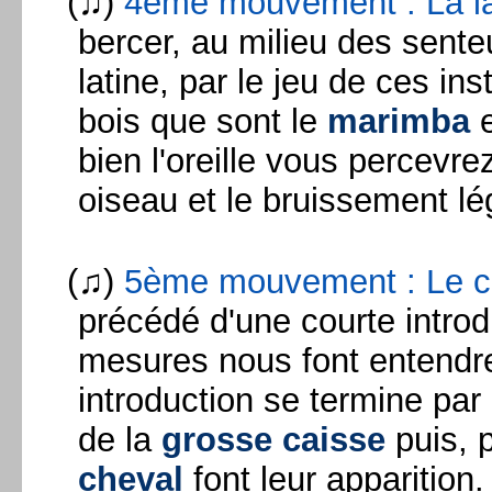
(♫)
4ème mouvement : La lag
bercer, au milieu des sente
latine, par le jeu de ces i
bois que sont le
marimba
e
bien l'oreille vous percevrez
oiseau et le bruissement lég
(♫)
5ème mouvement : Le c
précédé d'une courte introd
mesures nous font entendr
introduction se termine pa
de la
grosse caisse
puis, p
cheval
font leur apparition