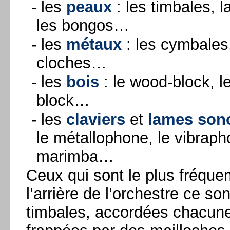
- les
peaux
: les timbales, l
les bongos…
- les
métaux
: les cymbales, 
cloches…
- les
bois
: le wood-block, le
block…
- les
claviers
et
lames son
le métallophone, le vibrapho
marimba…
Ceux qui sont le plus fréque
l’arrière de l’orchestre ce so
timbales, accordées chacune 