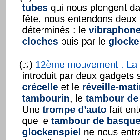
tubes
qui nous plongent da
fête, nous entendons deux 
déterminés : le
vibraphon
cloches
puis par le
glocke
(♫)
12ème mouvement : La 
introduit par deux gadgets
crécelle
et le
réveille-mat
tambourin
, le
tambour de
Une
trompe d'auto
fait en
que le
tambour de basqu
glockenspiel
ne nous entr