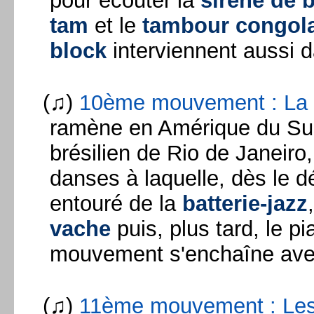
pour écouter la
sirène de 
tam
et le
tambour congol
block
interviennent aussi
(♫)
10ème mouvement : La
ramène en Amérique du Sus
brésilien de Rio de Janeiro
danses à laquelle, dès le d
entouré de la
batterie-jazz
vache
puis, plus tard, le p
mouvement s'enchaîne avec
(♫)
11ème mouvement : Les